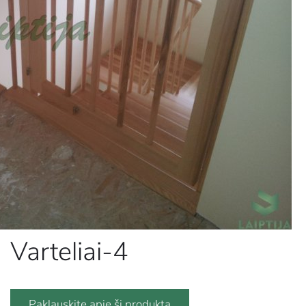
Varteliai-4
Paklauskite apie šį produktą