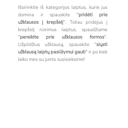
Išsirinkite iš kategorijos laiptus, kurie jus
domina ir spauskite "
pridėti prie
užklausos į krepšelį
". Toliau pridėjus į
krepšelį norimus laiptus, spaudžiame
"
pereikite prie užklausos formos
".
Užpildžius užklausą, spauskite "
siųsti
užklausą laiptų pasiūlymui gauti
" ir po kiek
laiko mes su jumis susisieksime!