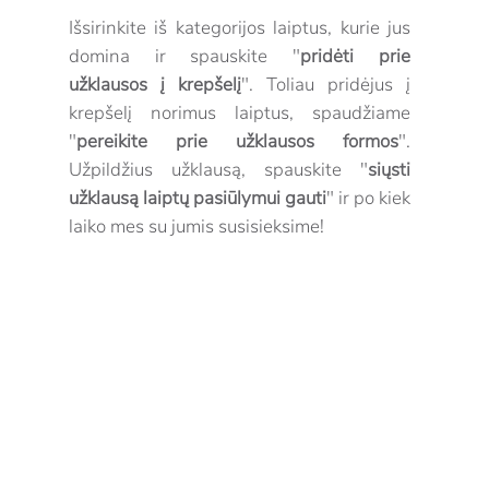
Išsirinkite iš kategorijos laiptus, kurie jus
domina ir spauskite "
pridėti prie
užklausos į krepšelį
". Toliau pridėjus į
krepšelį norimus laiptus, spaudžiame
"
pereikite prie užklausos formos
".
Užpildžius užklausą, spauskite "
siųsti
užklausą laiptų pasiūlymui gauti
" ir po kiek
laiko mes su jumis susisieksime!