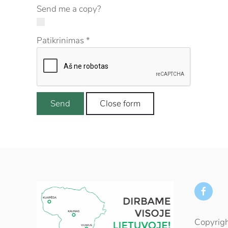
Send me a copy?
Patikrinimas
*
Send
Close form
Copyrigh