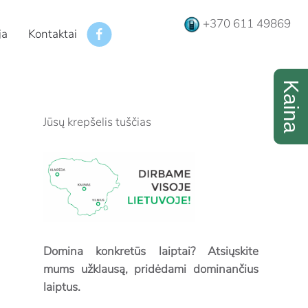
+370 611 49869
ja
Kontaktai
Jūsų krepšelis tuščias
Domina konkretūs laiptai? Atsiųskite
mums užklausą, pridėdami dominančius
laiptus.