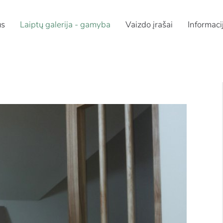
us
Laiptų galerija - gamyba
Vaizdo įrašai
Informaci