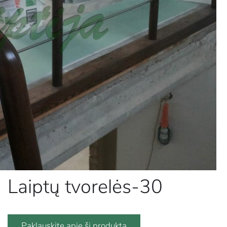
Laiptų tvorelės-30
Paklauskite apie šį produktą