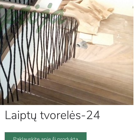
Laiptų tvorelės-24
Paklauskite apie šį produktą