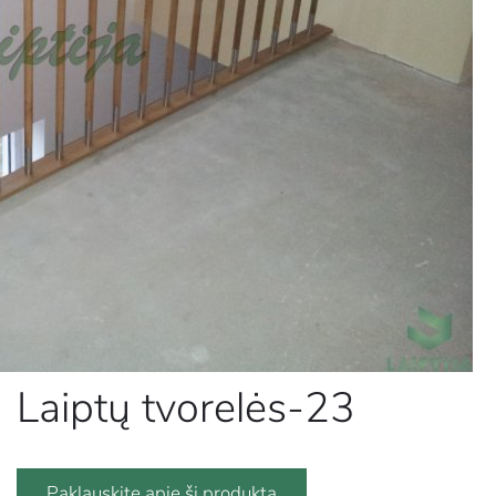
Laiptų tvorelės-23
Paklauskite apie šį produktą