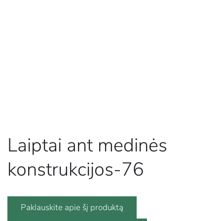
Laiptai ant medinės
konstrukcijos-76
Paklauskite apie šį produktą