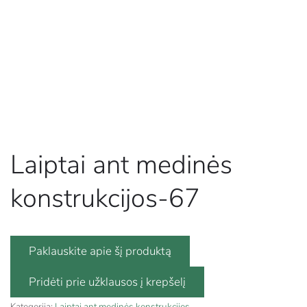
Laiptai ant medinės
konstrukcijos-67
Paklauskite apie šį produktą
Kategorija:
Laiptai ant medinės konstrukcijos