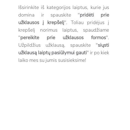
Išsirinkite iš kategorijos laiptus, kurie jus
domina ir spauskite "
pridėti prie
užklausos į krepšelį
". Toliau pridėjus į
krepšelį norimus laiptus, spaudžiame
"
pereikite prie užklausos formos
".
Užpildžius užklausą, spauskite "
siųsti
užklausą laiptų pasiūlymui gauti
" ir po kiek
laiko mes su jumis susisieksime!