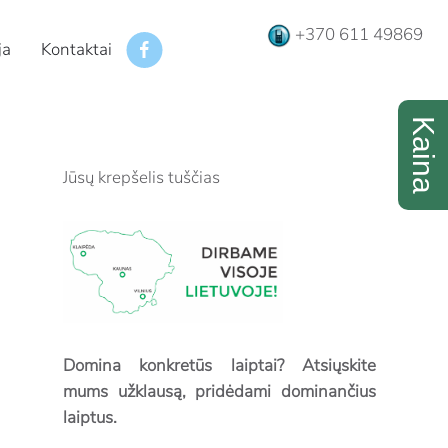
+370 611 49869
ja
Kontaktai
Jūsų krepšelis tuščias
Domina konkretūs laiptai? Atsiųskite
mums užklausą, pridėdami dominančius
laiptus.