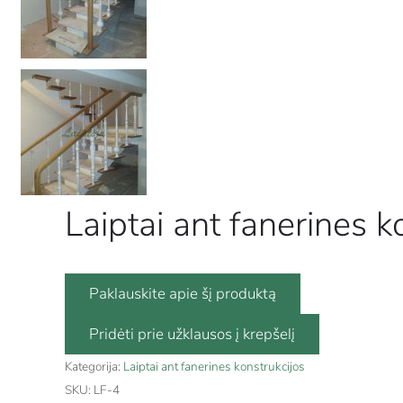
Laiptai ant fanerines k
Paklauskite apie šį produktą
Kategorija:
Laiptai ant fanerines konstrukcijos
SKU:
LF-4