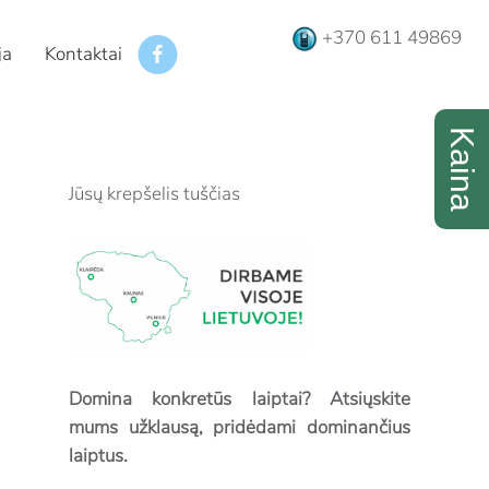
+370 611 49869
ja
Kontaktai
Jūsų krepšelis tuščias
Domina konkretūs laiptai? Atsiųskite
mums užklausą, pridėdami dominančius
laiptus.