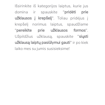
Išsirinkite iš kategorijos laiptus, kurie jus
domina ir spauskite "
pridėti prie
užklausos į krepšelį
". Toliau pridėjus į
krepšelį norimus laiptus, spaudžiame
"
pereikite prie užklausos formos
".
Užpildžius užklausą, spauskite "
siųsti
užklausą laiptų pasiūlymui gauti
" ir po kiek
laiko mes su jumis susisieksime!