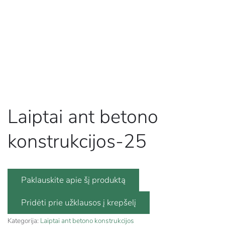
Laiptai ant betono
konstrukcijos-25
Paklauskite apie šį produktą
Kategorija:
Laiptai ant betono konstrukcijos